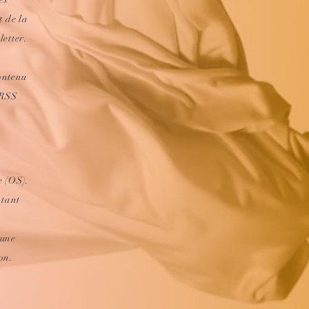
t de la
etter.
contenu
 RSS
e (OS).
 tant
a
 une
on.