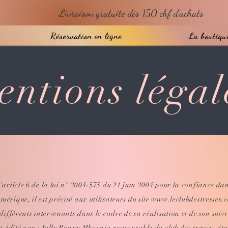
Livraison gratuite dès 150 chf d'achats
Réservation en ligne
La boutiqu
entions légal
l'article 6 de la loi n° 2004-575 du 21 juin 2004 pour la confiance da
mérique, il est précisé aux utilisateurs du site
www.leclubdestresses.
 différents intervenants dans le cadre de sa réalisation et de son suivi
st édité par : Jully Bonny Mbounja responsable du club des tresses situ