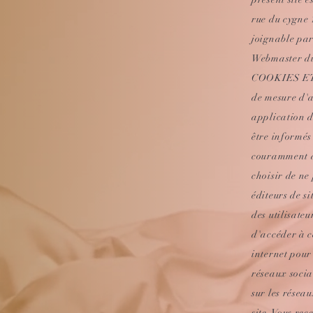
rue du cygne 
joignable pa
Webmaster du 
COOKIES ET 
de mesure d'a
application d
être informés
couramment ap
choisir de ne 
éditeurs de si
des utilisateu
d'accéder à c
internet pour
réseaux socia
sur les rése
site. Vous re