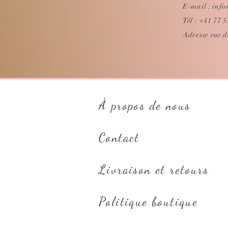
E-mail :
info
Tél : +41 77 
Adresse rue d
À propos de nous
Contact
Livraison et retours
Politique boutique