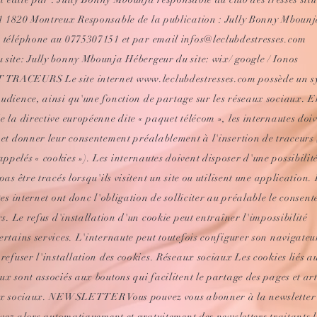
1 1820 Montreux Responsable de la publication : Jully Bonny Mbounj
r téléphone au 0775307151 et par email
infos@leclubdestresses.com
site: Jully bonny Mbounja Hébergeur du site: wix/ google / Ionos
TRACEURS Le site internet
www.leclubdestresses.com
possède un s
udience, ainsi qu'une fonction de partage sur les réseaux sociaux. E
e la directive européenne dite « paquet télécom », les internautes doi
 et donner leur consentement préalablement à l'insertion de traceurs 
pelés « cookies »). Les internautes doivent disposer d'une possibilit
pas être tracés lorsqu'ils visitent un site ou utilisent une application.
tes internet ont donc l'obligation de solliciter au préalable le consen
rs. Le refus d'installation d'un cookie peut entraîner l'impossibilité
ertains services. L'internaute peut toutefois configurer son navigateu
 refuser l'installation des cookies. Réseaux sociaux Les cookies liés a
ux sont associés aux boutons qui facilitent le partage des pages et art
aux sociaux. NEWSLETTER Vous pouvez vous abonner à la newsletter
cevez alors automatiquement et gratuitement des newsletters traitants l