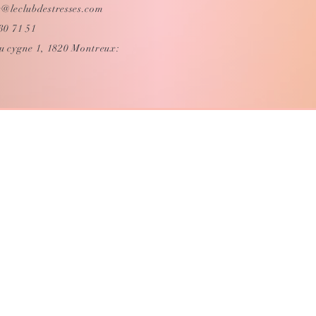
s@leclubdestresses.com
530 71 51
u cygne 1, 1820 Montreux: