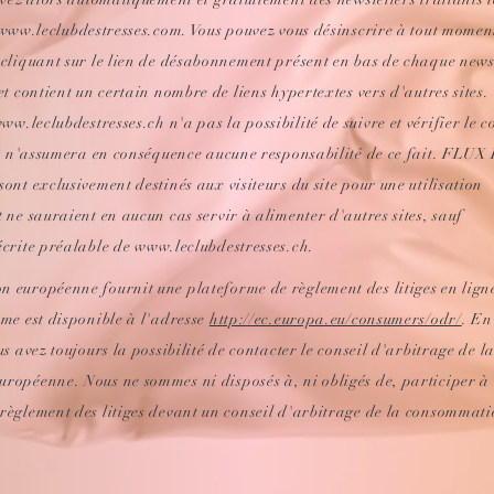
www.leclubdestresses.com
. Vous pouvez vous désinscrire à tout momen
 cliquant sur le lien de désabonnement présent en bas de chaque newsl
et contient un certain nombre de liens hypertextes vers d'autres sites.
ww.leclubdestresses.ch
n'a pas la possibilité de suivre et vérifier le 
 et n'assumera en conséquence aucune responsabilité de ce fait. FLUX
sont exclusivement destinés aux visiteurs du site pour une utilisation
t ne sauraient en aucun cas servir à alimenter d'autres sites, sauf
écrite préalable de
www.leclubdestresses.ch
.
 européenne fournit une plateforme de règlement des litiges en lign
rme est disponible à l'adresse
http://ec.europa.eu/consumers/odr/
. En
us avez toujours la possibilité de contacter le conseil d'arbitrage de l
ropéenne. Nous ne sommes ni disposés à, ni obligés de, participer à
règlement des litiges devant un conseil d'arbitrage de la consommati