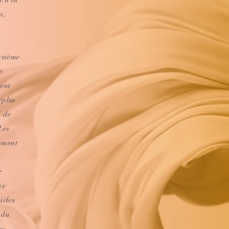
a,
ystème
n
vent
(plus
é de
 Les
tement
r
ux
icles
 du
es