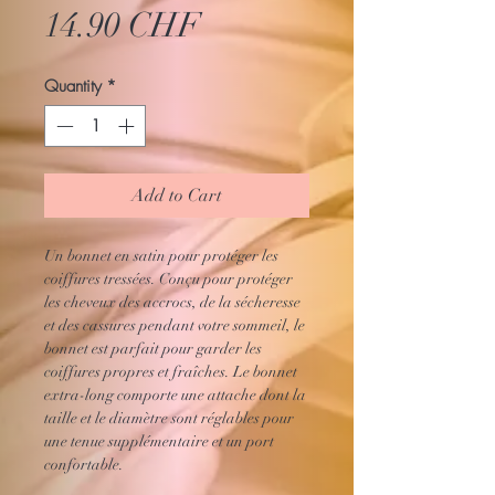
Price
14.90 CHF
Quantity
*
Add to Cart
Un bonnet en satin pour protéger les
coiffures tressées. Conçu pour protéger
les cheveux des accrocs, de la sécheresse
et des cassures pendant votre sommeil, le
bonnet est parfait pour garder les
coiffures propres et fraîches. Le bonnet
extra-long comporte une attache dont la
taille et le diamètre sont réglables pour
une tenue supplémentaire et un port
confortable.