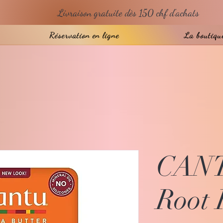
Livraison gratuite dès 150 chf d'achats
Réservation en ligne
La boutiqu
CANT
Root 