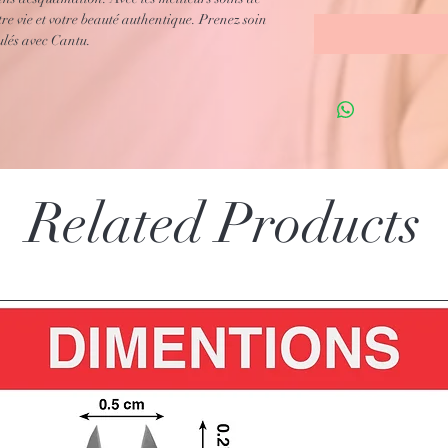
tre vie et votre beauté authentique. Prenez soin
ulés avec Cantu.
Related Products