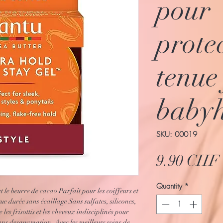
pour
protec
tenue 
babyh
SKU: 00019
9.90 CHF
Quantity
*
 et le beurre de cacao Parfait pour les coiffeurs et
gue durée sans écaillage Sans sulfates, silicones,
e les frisottis et les cheveux indisciplinés pour
s sans desquamation. Avec les meilleurs soins de