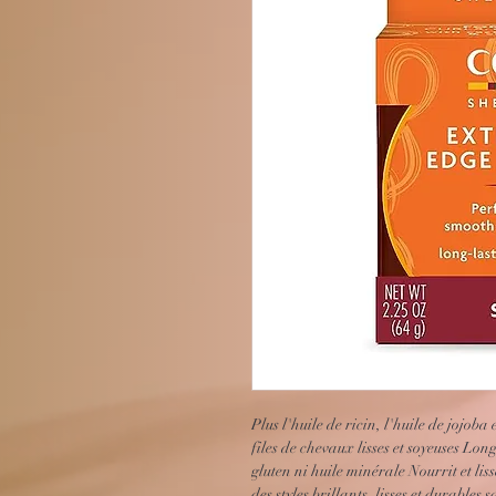
Plus l'huile de ricin, l'huile de jojoba
files de chevaux lisses et soyeuses Lon
gluten ni huile minérale Nourrit et liss
des styles brillants, lisses et durable