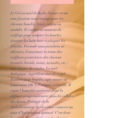
Le Gel au miel de Kalia Nature est un
soin fixateur sans rinçage pour les
cheveux bouclés, frisés, crépus ou
ondulés. Il s’utilise au moment du
coiffage pour sculpter les boucles,
dessiner les baby hair et plaquer les
frisottis. Formulé sans parabens ni
silicones, il maximise la tenue des
coiffures protectrices des cheveux
texturés (braids, twists, torsades, etc.)
sans laisser de résidus. Le miel
biologique, ingrédient star de ce gel
fixateur pour boucles, agit comme un
humectant 100 % d’origine naturelle. Il
capte l’humidité ambiante pour la
diffuser progressivement dans les cellules
du cheveu. Protégée de la
déshydratation, la chevelure conserve un
taux d’hydratation optimal. C’est donc