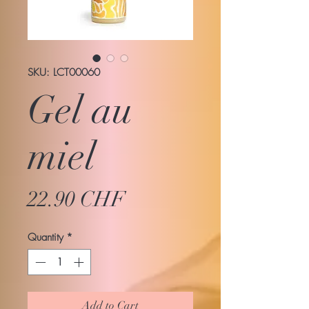
SKU: LCT00060
Gel au
miel
Price
22.90 CHF
Quantity
*
Add to Cart