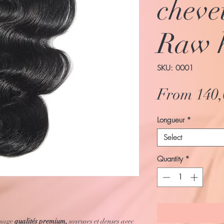
cheve
Raw 
SKU: 0001
From
140
Longueur
*
Select
Quantity
*
ssage
qualités premium,
soyeuses et denses avec