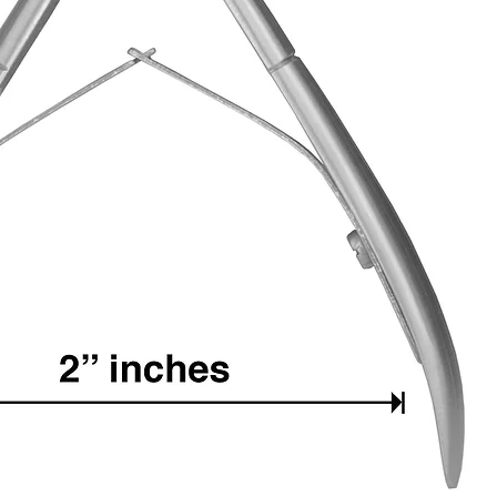
raison du retour.
Vous pouvez également
e-mail: infos@leclubde
7 JOURS
suivant la ré
d'indiquer en
objet
s'il
remboursement
ou
éch
mail de votre nom, pr
Audrey Dupont #1234) a
photos
en cas de produ
aider à mieux traiter 
Veuillez ensuite envoyer
le délais imparti suiva
Lorsque nous recevons le
seront
inspectés
pour s'
d'origine
et présentent
demande de retour.
Une fois confirmé, le 
de paiement d'origine
traitement dépend de v
banque).