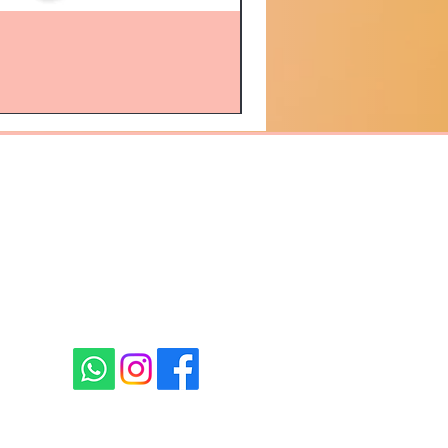
S DE RETOURS
des au préalable autorisées ne seront
ception de votre retour, nous
ement les produits rendus. Chaque
LISÉ
et dans le même état où vous
re
sans modifications quelconques
. Il
ns son
emballage d’origine
. Tout
doit également
être retourné
avec votre
traire, le prix de vente au détail du
sera
déduit du remboursement
.
ssous :
mèches
s noeuds
ou de tint sur la tulle (pour les
'élastique s'il y en avait un
e coloration sur les mèches
nés ou les articles à échanger, nous
 jours ouvrables
après réception de vos
 et
10 jours
s'il s'agit d'une nouvelle
assé ce délai, le délai de
ivant :