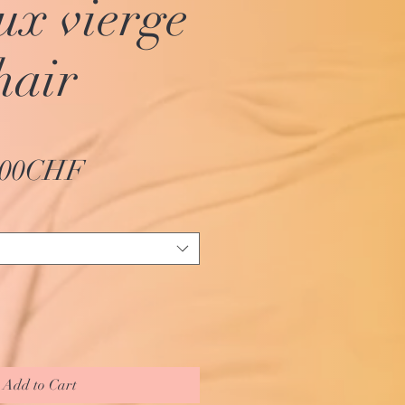
ux vierge
hair
Sale Price
,00CHF
Add to Cart