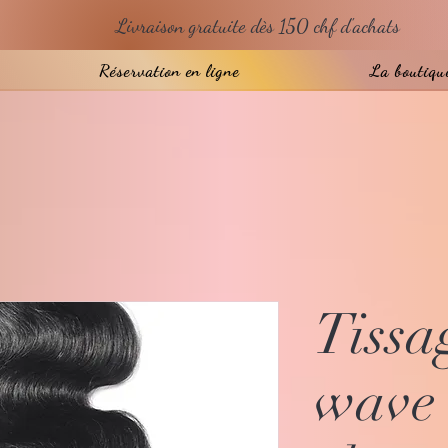
Livraison gratuite dès 150 chf d'achats
Réservation en ligne
La boutiqu
Tissa
wave