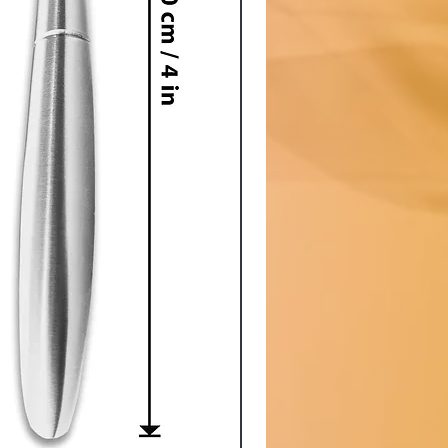
 formuler une demande de retour par
stresses.com
au Service Client dans les
ception de votre commande. Merci
 s'agit d'un
retour pour
ange
et de nous informer en corps de
énom,
numéro de commande
(ex :
insi que la raison du retour. Des
its défectueux peut également nous
votre demande.
 vos articles par la poste locale dans
nt la confirmation de retour.
 colis retourné, le ou les articles
assurer qu'ils sont dans leur
état
 les
problèmes indiqués
dans la
remboursement sera crédité sur le mode
dans les 2 à 15 JOURS
(le temps de
otre mode de paiement et de votre