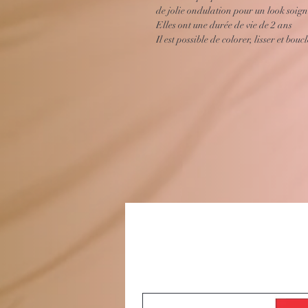
de jolie ondulation pour un look soig
Elles ont une durée de vie de 2 ans
Il est possible de colorer, lisser et bou